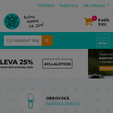
Přihlášení
Registrace
Jak nakoupit
0
Košík
0 Kč
MENU
OBROVSKÁ
NABÍDKA ZNAČEK