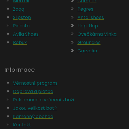
Merrell
Camper
Zaqq
Pegres
Slipstop
Antal shoes
Ricosta
Hopi Hop
Aylla Shoes
Ovečkárna Vlnka
Bobux
Groundies
Garvalín
Informace
Věrnostní program
Doprava a platba
Reklamace a vrácení zboží
Jakou velikost bot?
Kamenný obchod
Kontakt