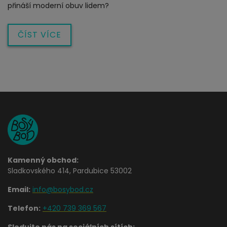
přináší moderní obuv lidem?
ČÍST VÍCE
Kamenný obchod:
Sladkovského 414, Pardubice 53002
Email:
info@bosybod.cz
Telefon:
+420 739 369 567
Sledujte nás na sociálních sítích: