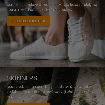
Xero Shoes, nulové či žádné boty, jsou bosé sandály, se
kterými zvládnete cokoliv Vás napadne.
PROHLÉDNOUT
SKINNERS
Nosit s sebou náhradní boty je asi stejný opruz, jako
sedět doma s chřipkou, když se tvoji přátelé pakují na
hory.