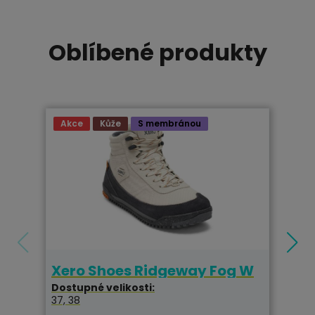
Oblíbené produkty
Akce
Kůže
S membránou
Xero Shoes Ridgeway Fog W
B
S
Dostupné velikosti:
37, 38
Do
40