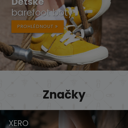
Dětské
barefoot boty
PROHLÉDNOUT
Značky
XERO