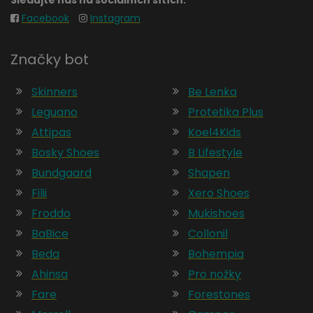
Facebook
Instagram
Značky bot
Skinners
Be Lenka
Leguano
Protetika Plus
Attipas
Koel4Kids
Bosky Shoes
B Lifestyle
Bundgaard
Shapen
Filii
Xero Shoes
Froddo
Mukishoes
BaBice
Collonil
Beda
Bohempia
Ahinsa
Pro nožky
Fare
Forestones