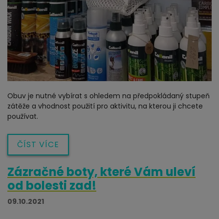
Obuv je nutné vybírat s ohledem na předpokládaný stupeň
zátěže a vhodnost použití pro aktivitu, na kterou ji chcete
používat.
ČÍST VÍCE
Zázračné boty, které Vám uleví
od bolesti zad!
09.10.2021