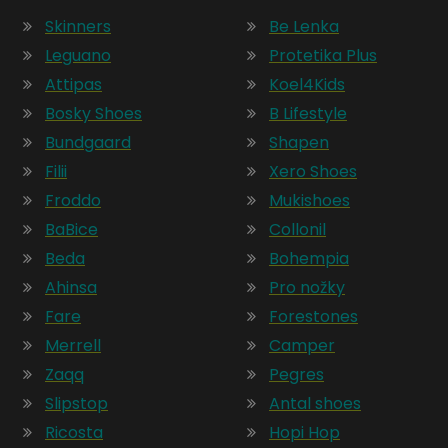
Skinners
Be Lenka
Leguano
Protetika Plus
Attipas
Koel4Kids
Bosky Shoes
B Lifestyle
Bundgaard
Shapen
Filii
Xero Shoes
Froddo
Mukishoes
BaBice
Collonil
Beda
Bohempia
Ahinsa
Pro nožky
Fare
Forestones
Merrell
Camper
Zaqq
Pegres
Slipstop
Antal shoes
Ricosta
Hopi Hop