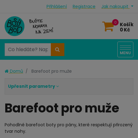
Přihlášení
Registrace
Jak nakoupit
0
Košík
0 Kč
MENU
Domů
Barefoot pro muže
Upřesnit parametry
Barefoot pro muže
Pohodlné barefoot boty pro pány, které respektují přirozený
tvar nohy.