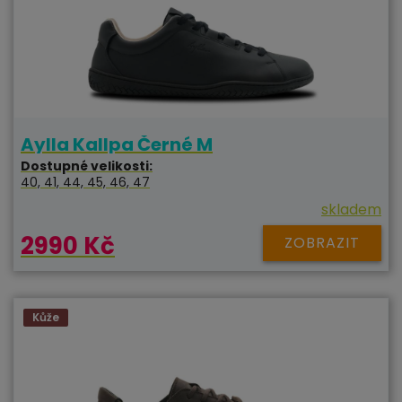
Aylla Kallpa Černé M
Dostupné velikosti:
40, 41, 44, 45, 46, 47
skladem
2990 Kč
ZOBRAZIT
Kůže