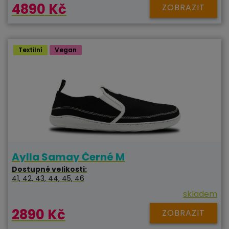
4890 Kč
ZOBRAZIT
Textilní
Vegan
Aylla Samay Černé M
Dostupné velikosti:
41, 42, 43, 44, 45, 46
skladem
2890 Kč
ZOBRAZIT