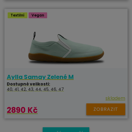
Textilní
Vegan
Aylla Samay Zelené M
Dostupné velikosti:
40, 41, 42, 43, 44, 45, 46, 47
skladem
2890 Kč
ZOBRAZIT