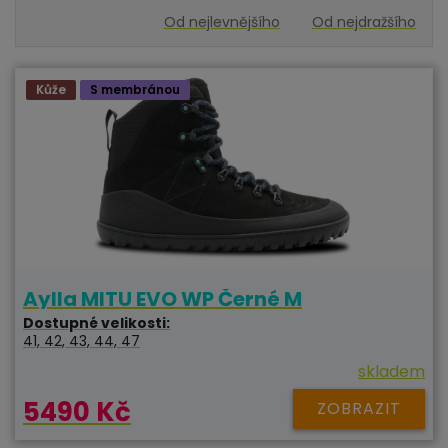
Od nejlevnějšího
Od nejdražšího
Kůže
S membránou
Aylla MITU EVO WP Černé M
Dostupné velikosti:
41, 42, 43, 44, 47
skladem
5490 Kč
ZOBRAZIT