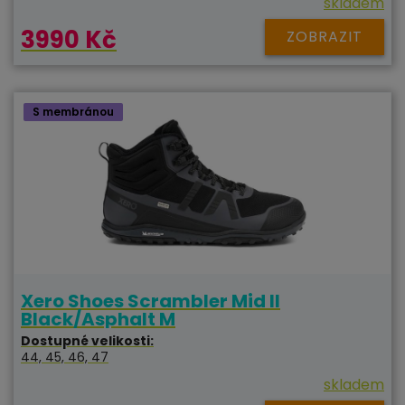
skladem
3990 Kč
ZOBRAZIT
S membránou
Xero Shoes Scrambler Mid II
Black/Asphalt M
Dostupné velikosti:
44, 45, 46, 47
skladem