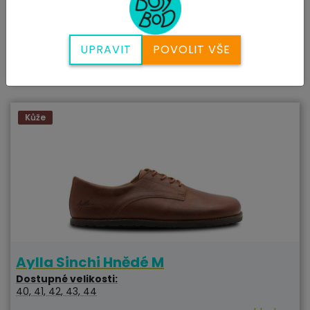
Dostupné velikosti:
40, 41, 42, 43, 44, 45, 46, 47
skladem
UPRAVIT
POVOLIT VŠE
2890 Kč
ZOBRAZIT
Kůže
Aylla Sinchi Hnědé M
Dostupné velikosti:
40, 41, 42, 43, 44