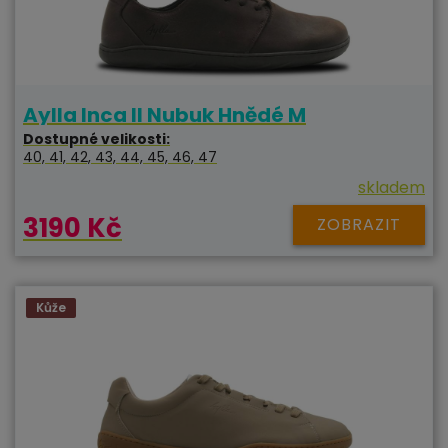
Aylla Inca II Nubuk Hnědé M
Dostupné velikosti:
40, 41, 42, 43, 44, 45, 46, 47
skladem
3190 Kč
ZOBRAZIT
Kůže