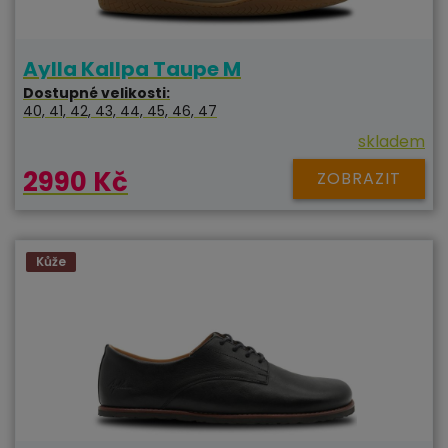
Aylla Kallpa Taupe M
Dostupné velikosti:
40, 41, 42, 43, 44, 45, 46, 47
skladem
2990 Kč
ZOBRAZIT
Kůže