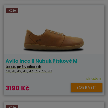
Kůže
Aylla Inca II Nubuk Pískové M
Dostupné velikosti:
40, 41, 42, 43, 44, 45, 46, 47
skladem
3190 Kč
ZOBRAZIT
Kůže