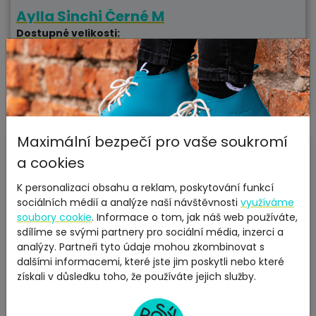
Aylla Sinchi Černé M
Dostupné velikosti:
40, 41, 42, 43, 44, 46
×
skladem
3990 Kč
ZOBRAZIT
Maximální bezpečí pro vaše soukromí
Textilní
Vegan
a cookies
K personalizaci obsahu a reklam, poskytování funkcí
sociálních médií a analýze naší návštěvnosti
využíváme
soubory cookie
. Informace o tom, jak náš web používáte,
sdílíme se svými partnery pro sociální média, inzerci a
analýzy. Partneři tyto údaje mohou zkombinovat s
dalšími informacemi, které jste jim poskytli nebo které
získali v důsledku toho, že používáte jejich služby.
Aylla Samay Béžové M