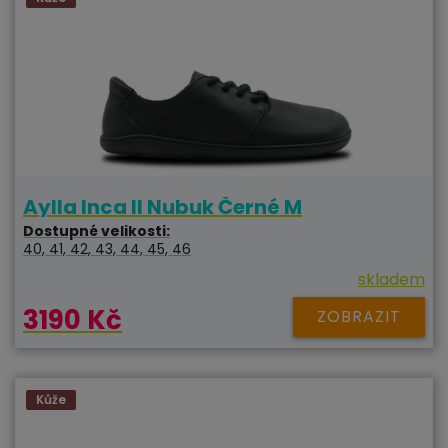
Aylla Inca II Nubuk Černé M
Dostupné velikosti:
40, 41, 42, 43, 44, 45, 46
skladem
3190 Kč
ZOBRAZIT
Kůže