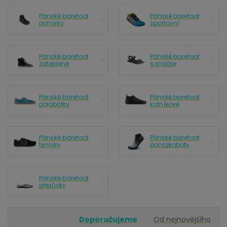
Pánské barefoot
Pánské barefoot
pohorky
sportovní
Pánské barefoot
Pánské barefoot
zateplené
sandále
Pánské barefoot
Pánské barefoot
polobotky
kotníkové
Pánské barefoot
Pánské barefoot
tenisky
ponožkoboty
Pánské barefoot
přezůvky
Doporučujeme
Od nejnovějšího