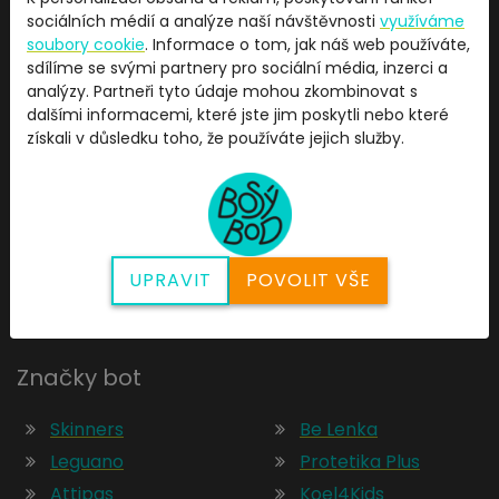
sociálních médií a analýze naší návštěvnosti
využíváme
soubory cookie
. Informace o tom, jak náš web používáte,
sdílíme se svými partnery pro sociální média, inzerci a
analýzy. Partneři tyto údaje mohou zkombinovat s
dalšími informacemi, které jste jim poskytli nebo které
Kamenný obchod:
získali v důsledku toho, že používáte jejich služby.
Sladkovského 414, Pardubice 53002
Email:
info@bosybod.cz
Telefon:
+420 739 369 567
UPRAVIT
POVOLIT VŠE
Sledujte nás na sociálních sítích:
Facebook
Instagram
Značky bot
Skinners
Be Lenka
Leguano
Protetika Plus
Attipas
Koel4Kids