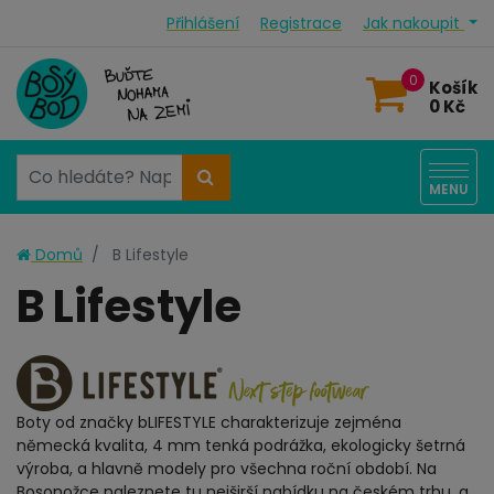
Přihlášení
Registrace
Jak nakoupit
0
Košík
0 Kč
MENU
Domů
B Lifestyle
B Lifestyle
Boty od značky bLIFESTYLE charakterizuje zejména
německá kvalita, 4 mm tenká podrážka, ekologicky šetrná
výroba, a hlavně modely pro všechna roční období. Na
Bosonožce naleznete tu nejširší nabídku na českém trhu, a