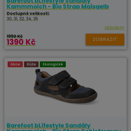
Barefoot bLifestyle Sandály
Kammmolch - Bio Strap Maisgelb
Dostupné velikosti:
30, 31, 32, 34, 35
skladem
1990 Kč
ZOBRAZIT
1390 Kč
Akce
Kůže
Ekologické
Barefoot bLifestyle Sandály