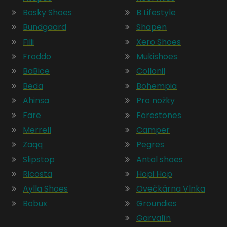
Bosky Shoes
B Lifestyle
Bundgaard
Shapen
Filii
Xero Shoes
Froddo
Mukishoes
BaBice
Collonil
Beda
Bohempia
Ahinsa
Pro nožky
Fare
Forestones
Merrell
Camper
Zaqq
Pegres
Slipstop
Antal shoes
Ricosta
Hopi Hop
Aylla Shoes
Ovečkárna Vlnka
Bobux
Groundies
Garvalín