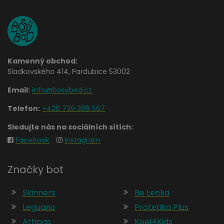
Kamenný obchod:
Sladkovského 414, Pardubice 53002
Email:
info@bosybod.cz
Telefon:
+420 739 369 567
Sledujte nás na sociálních sítích:
Facebook
Instagram
Značky bot
Skinners
Be Lenka
Leguano
Protetika Plus
Attipas
Koel4Kids