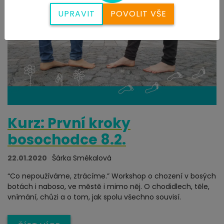
UPRAVIT
POVOLIT VŠE
Kurz: První kroky
bosochodce 8.2.
22.01.2020
Šárka Smékalová
“Co nepoužíváme, ztrácíme.” Workshop o chození v bosých
botách i naboso, ve městě i mimo něj. O chodidlech, těle,
vnímání, chůzi a o tom, jak spolu všechno souvisí.