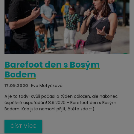
Barefoot den s Bosým
Bodem
17.09.2020
Eva Motyčková
A je to tady! Kvůli počasí o týden odložen, ale nakonec
úspěšně uspořádán! 8.9.2020 - Barefoot den s Bosým
Bodem. Kdo jste nemohl přijít, čtěte zde :-)
ČÍST VÍCE