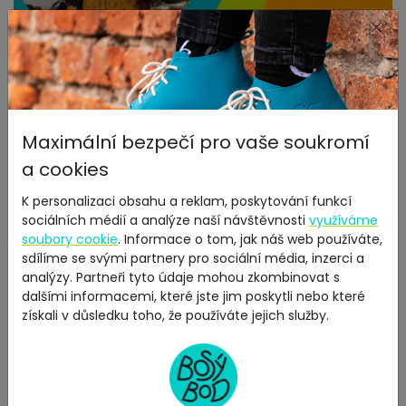
×
Každý první čtvrtek v měsíci
Konzultace s
fyzioterapeutem
Maximální bezpečí pro vaše soukromí
a cookies
27.01.2020
Šárka Smékalová
K personalizaci obsahu a reklam, poskytování funkcí
Máte k bosé chůzi otázky? My nabízíme odpovědi. Přijďte
sociálních médií a analýze naší návštěvnosti
využíváme
se v průběhu otevírací doby volně poradit o bosých
soubory cookie
. Informace o tom, jak náš web používáte,
botách, správné chůzi, vhodné velikosti bot nebo
sdílíme se svými partnery pro sociální média, inzerci a
specifikách jejich využití. Objevte souvislost se zbytkem
analýzy. Partneři tyto údaje mohou zkombinovat s
těla a spolu s odborníkem znovuobjevte přirozenost
dalšími informacemi, které jste jim poskytli nebo které
pohybu.
získali v důsledku toho, že používáte jejich služby.
ČÍST VÍCE