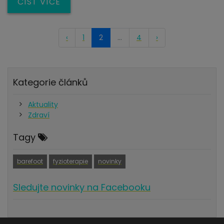
ČÍST VÍCE
‹
1
2
...
4
›
Kategorie článků
Aktuality
Zdraví
Tagy
barefoot
fyzioterapie
novinky
Sledujte novinky na Facebooku