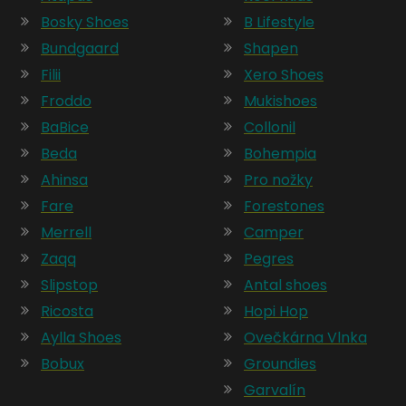
Bosky Shoes
B Lifestyle
Bundgaard
Shapen
Filii
Xero Shoes
Froddo
Mukishoes
BaBice
Collonil
Beda
Bohempia
Ahinsa
Pro nožky
Fare
Forestones
Merrell
Camper
Zaqq
Pegres
Slipstop
Antal shoes
Ricosta
Hopi Hop
Aylla Shoes
Ovečkárna Vlnka
Bobux
Groundies
Garvalín