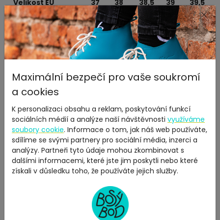
Velikost EU
37
38
38,5
39
39,5
×
Velikost US
6,5
7,5
8
8,5
9
Vnitřní délka (mm)
235
245
250
255
260
Bota je vhodná na
st
řední až širší chodidlo.
Maximální bezpečí pro vaše soukromí
a cookies
Údržba: Hrubé nečistoty odstraňte nejprve
kartáčkem
. Poté
boty otřete vlhkým hadříkem a nechte osušit. Pro běžnou
K personalizaci obsahu a reklam, poskytování funkcí
údržbu a zvýšení ochrany proti zašpinění a zajištění
sociálních médií a analýze naší návštěvnosti
využíváme
vodoodpudivostí je možné použít
Collonil Impregnační
soubory cookie
. Informace o tom, jak náš web používáte,
sprej
. Na čištění bílé podrážky použijte
čisticí emulzi
je
sdílíme se svými partnery pro sociální média, inzerci a
rychlá a snadno použitelná a spolehlivě odstraní i větší
analýzy. Partneři tyto údaje mohou zkombinovat s
znečištění. Boty neperte a nesušte přímo u zdrojů tepla.
dalšími informacemi, které jste jim poskytli nebo které
Pro odstranění nepříjemného zápachu
získali v důsledku toho, že používáte jejich služby.
použijte
deodorant,
který odstraní i ten nejodolnější zápach
a zanechá tak vaši obuv svěží.