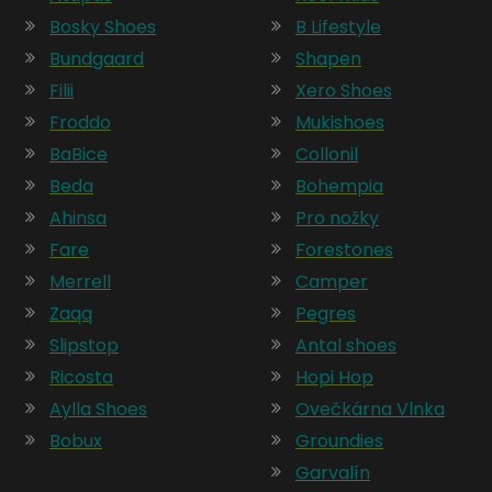
Bosky Shoes
B Lifestyle
Bundgaard
Shapen
Filii
Xero Shoes
Froddo
Mukishoes
BaBice
Collonil
Beda
Bohempia
Ahinsa
Pro nožky
Fare
Forestones
Merrell
Camper
Zaqq
Pegres
Slipstop
Antal shoes
Ricosta
Hopi Hop
Aylla Shoes
Ovečkárna Vlnka
Bobux
Groundies
Garvalín