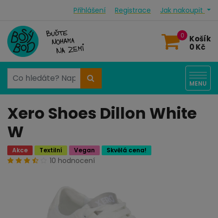
Přihlášení
Registrace
Jak nakoupit
0
Košík
0 Kč
MENU
Xero Shoes Dillon White
W
Akce
Textilní
Vegan
Skvělá cena!
10 hodnocení