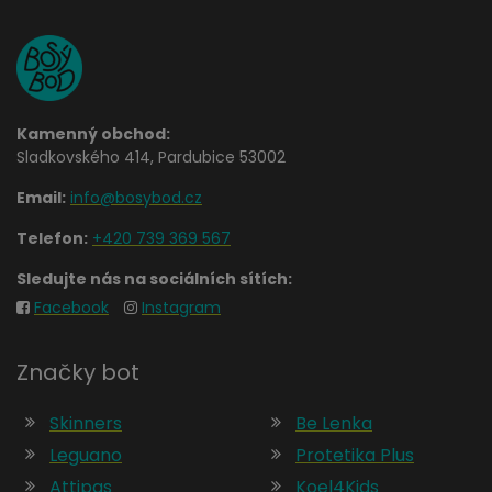
Kamenný obchod:
Sladkovského 414, Pardubice 53002
Email:
info@bosybod.cz
Telefon:
+420 739 369 567
Sledujte nás na sociálních sítích:
Facebook
Instagram
Značky bot
Skinners
Be Lenka
Leguano
Protetika Plus
Attipas
Koel4Kids