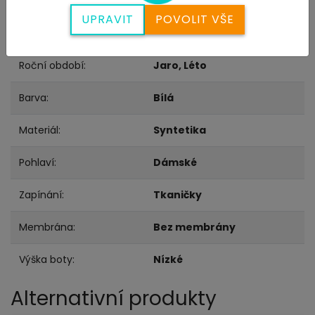
Doplňující parametry
UPRAVIT
POVOLIT VŠE
Kategorie:
Tenisky
Roční období:
Jaro, Léto
Barva:
Bílá
Materiál:
Syntetika
Pohlaví:
Dámské
Zapínání:
Tkaničky
Membrána:
Bez membrány
Výška boty:
Nízké
Alternativní produkty