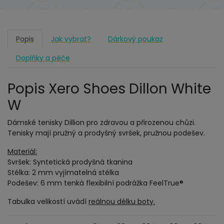
Popis
Jak vybrat?
Dárkový poukaz
Doplňky a péče
Popis Xero Shoes Dillon White
W
Dámské tenisky Dillion pro zdravou a přirozenou chůzi.
Tenisky mají pružný a prodyšný svršek, pružnou podešev.
Materiál:
Svršek: Syntetická prodyšná tkanina
Stélka: 2 mm vyjímatelná stélka
Podešev: 6 mm tenká flexibilní podrážka FeelTrue®
Tabulka velikostí uvádí
reálnou délku boty.