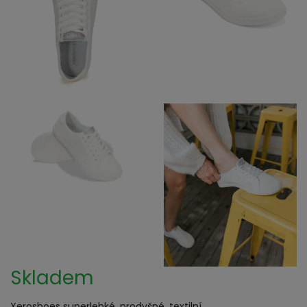
Skladem
Xeroshoes superlehké, prodyšné, textilní