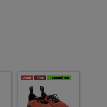
Akce
Kůže
Poslední kus