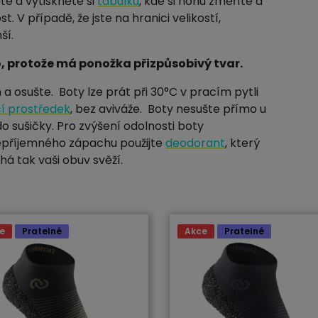
ěte a vytiskněte si
tabulku
, kde si nohu změříte a
t. V případě, že jste na hranici velikostí,
ší.
, protože má ponožka přizpůsobivý tvar.
a osušte. Boty lze prát při 30°C v pracím pytli
í prostředek
, bez aviváže. Boty nesušte přímo u
o sušičky. Pro zvýšení odolnosti boty
nepříjemného zápachu použijte
deodorant
, který
há tak vaši obuv svěží.
e
Pratelné
Akce
Pratelné