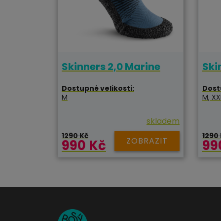
Skinners 2,0 Marine
Ski
Dostupné velikosti:
Dost
M
M, XX
skladem
1290 Kč
1290
ZOBRAZIT
990 Kč
99