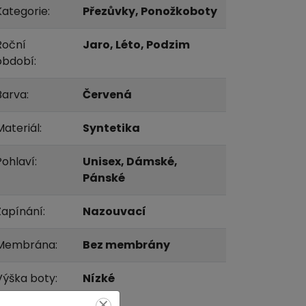
Kategorie:
Přezůvky, Ponožkoboty
Roční
Jaro, Léto, Podzim
období:
Barva:
Červená
Materiál:
Syntetika
Pohlaví:
Unisex, Dámské,
Pánské
Zapínání:
Nazouvací
Membrána:
Bez membrány
Výška boty:
Nízké
×