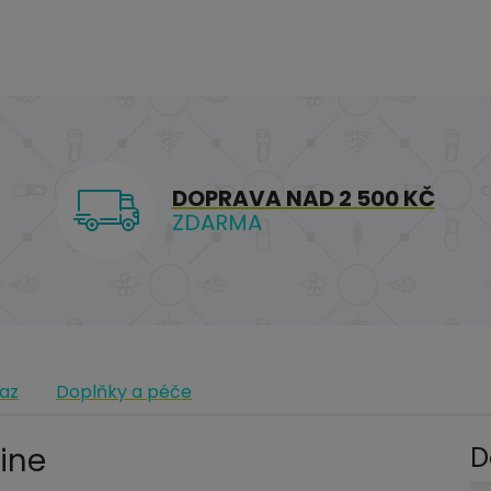
DOPRAVA NAD 2 500 KČ
ZDARMA
az
Doplňky a péče
ine
D