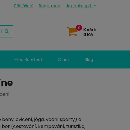
Přihlášení
Registrace
Jak nakoupit
0
Košík
T
0 Kč
Proč Barefoot
O nás
Blog
ine
cení
 běhy, cvičení, jóga, vodní sporty) a
 bot (cestování, kempování, turistika,