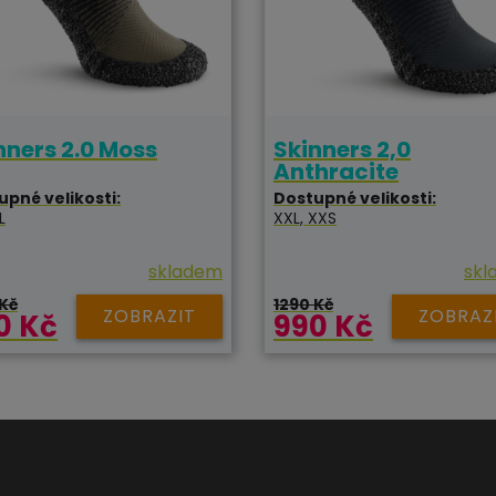
nners 2.0 Moss
Skinners 2,0
Anthracite
upné velikosti:
Dostupné velikosti:
L
XXL, XXS
skladem
skl
 Kč
1290 Kč
ZOBRAZIT
ZOBRAZ
0 Kč
990 Kč