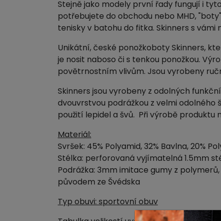
Stejně jako modely první řady fungují i tyt
potřebujete do obchodu nebo MHD, "boty"
tenisky v batohu do fitka. Skinners s vám
Unikátní, české ponožkoboty Skinners, kte
je nosit naboso či s tenkou ponožkou. Výr
povětrnostním vlivům. Jsou vyrobeny ručn
Skinners jsou vyrobeny z odolných funkční
dvouvrstvou podrážkou z velmi odolného 
použití lepidel a švů. Při výrobě produktu n
Materiál:
Svršek: 45% Polyamid, 32% Bavlna, 20% Pol
Stélka: perforovaná vyjímatelná 1.5mm st
Podrážka: 3mm imitace gumy z polymerů, p
původem ze Švédska
Typ obuvi: sportovní obuv