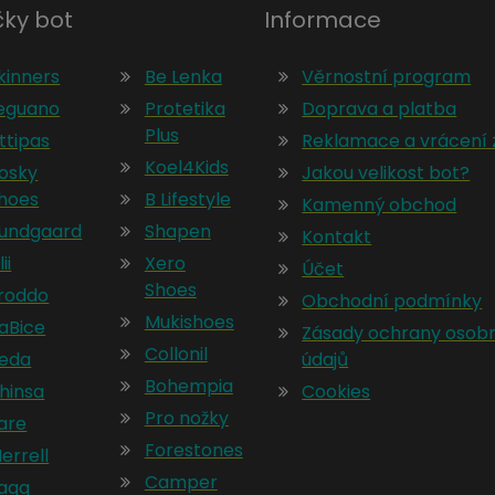
ky bot
Informace
kinners
Be Lenka
Věrnostní program
eguano
Protetika
Doprava a platba
Plus
ttipas
Reklamace a vrácení 
Koel4Kids
osky
Jakou velikost bot?
hoes
B Lifestyle
Kamenný obchod
undgaard
Shapen
Kontakt
lii
Xero
Účet
Shoes
roddo
Obchodní podmínky
Mukishoes
aBice
Zásady ochrany osob
Collonil
eda
údajů
Bohempia
hinsa
Cookies
Pro nožky
are
Forestones
errell
Camper
aqq