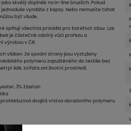
o jako skvělý doplněk na in-line bruslích. Pokud
 jednoduše vyndáte z kapsy. Nebo nemusíte tahat
i můžou být všude.
ré splňují všechna pravidla pro barefoot obuv. Lze
obek je částečně odolný vůči prořezu a
í výrobou v ČR.
ch vláken. Ze spodní strany jsou vyztuženy
švédského polymeru zapuštěného do textilie bez
etrpí lidé, zvířata ani životní prostředí.
yester, 3% Elastan
élka
rotiskluzová dvojitá vrstva abrazivního polymeru