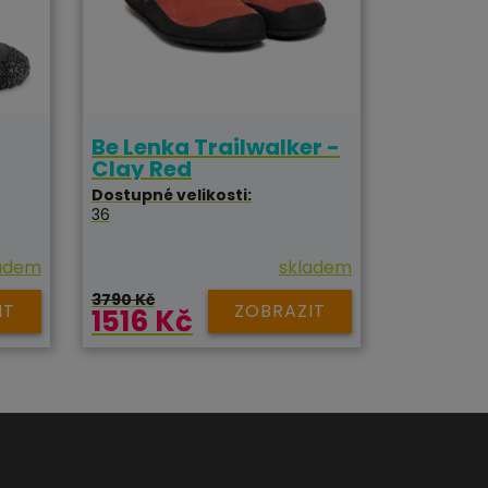
Be Lenka Trailwalker -
Clay Red
Dostupné velikosti:
36
adem
skladem
3790 Kč
IT
ZOBRAZIT
1516 Kč