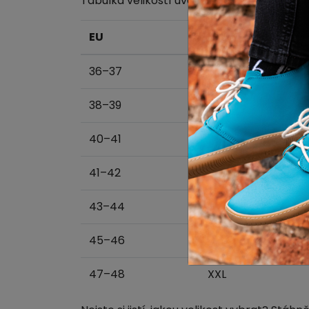
Tabulka velikostí uvádí
reálnou délku boty
EU
Skinners velikost
36–37
XXS
38–39
XS
40–41
S
41–42
M
43–44
L
45–46
XL
47–48
XXL