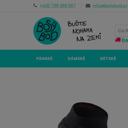
+420 739 369 567
info@bosybod.cz
Do
PÁNSKÉ
DÁMSKÉ
DĚTSKÉ