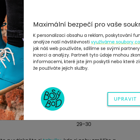
.
i
CM
Maximální bezpečí pro vaše souk
23–24
K personalizaci obsahu a reklam, poskytování fun
analýze naší návštěvnosti
využíváme soubory co
24–25
jak náš web používáte, sdílíme se svými partnery
inzerci a analýzy. Partneři tyto údaje mohou zko
informacemi, které jste jim poskytli nebo které zí
25–26
že používáte jejich služby.
26–27
27–28
UPRAVIT
28–29
29–30