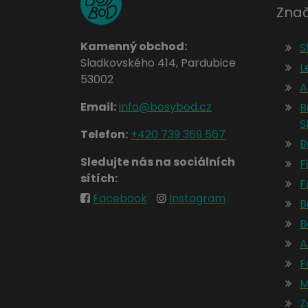
Znač
Kamenný obchod:
S
Sladkovského 414, Pardubice
L
53002
A
Email:
info@bosybod.cz
B
S
Telefon:
+420 739 369 567
B
Sledujte nás na sociálních
Fi
sítích:
F
Facebook
Instagram
B
B
A
F
M
Z