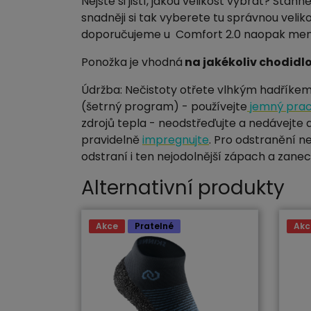
Nejste si jistí, jakou velikost vybrat? Stáhn
snadněji si tak vyberete tu správnou velikos
doporučujeme u Comfort 2.0 naopak men
Ponožka je vhodná
na jakékoliv chodidlo
Údržba: Nečistoty otřete vlhkým hadříkem 
(šetrný program) - používejte
jemný prac
zdrojů tepla - neodstřeďujte a nedávejte d
pravidelně
impregnujte
. Pro odstranění 
odstraní i ten nejodolnější zápach a zanec
Alternativní produkty
Akce
Pratelné
Akc