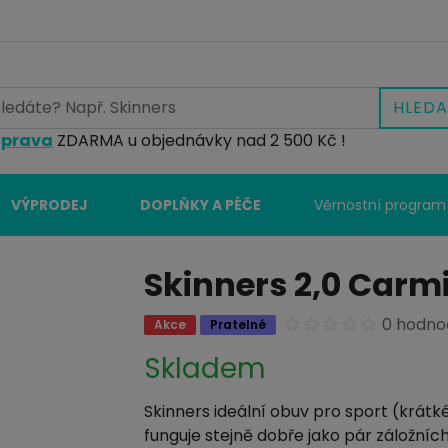
HLEDA
prava
ZDARMA u objednávky nad 2 500 Kč !
VÝPRODEJ
DOPLŇKY A PÉČE
Věrnostní program
Skinners 2,0 Carm
0 hodno
Akce
Pratelné
Skladem
Skinners ideální obuv pro sport (krátké
funguje stejně dobře jako pár záložních