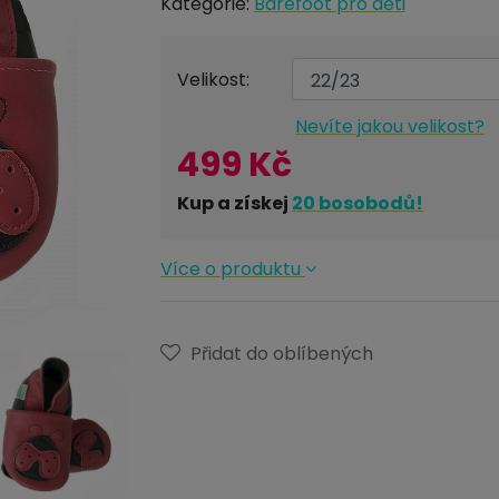
Kategorie:
Barefoot pro děti
Velikost:
Nevíte jakou velikost?
499 Kč
Kup a získej
20
bosobodů!
Více o produktu
Přidat do oblíbených