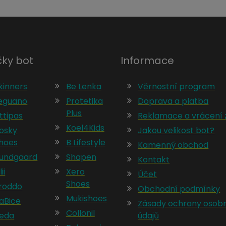
ky bot
Informace
kinners
Be Lenka
Věrnostní program
eguano
Protetika
Doprava a platba
Plus
ttipas
Reklamace a vrácení 
Koel4Kids
osky
Jakou velikost bot?
hoes
B Lifestyle
Kamenný obchod
undgaard
Shapen
Kontakt
lii
Xero
Účet
Shoes
roddo
Obchodní podmínky
Mukishoes
aBice
Zásady ochrany osob
Collonil
eda
údajů