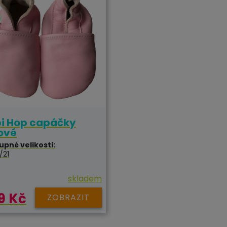
i Hop capáčky
ové
upné velikosti:
/21
skladem
9 Kč
ZOBRAZIT