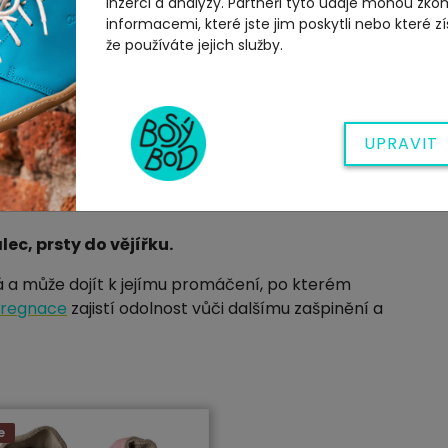
inzerci a analýzy. Partneři tyto údaje mohou zko
informacemi, které jste jim poskytli nebo které zí
.
že používáte jejich služby.
9)
L (20/21)
XL (22/23)
XXL (24)
UPRAVIT
130
145
155
 m
12-18 m
18-24 m
24-36 m
ec, prsty do vějířku.
rá a může dojít k jejímu promáčení, po kterém
regnace
zajistí odolnost vůči dalšímu zašpinění a
e