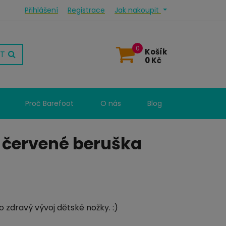
Přihlášení
Registrace
Jak nakoupit
0
Košík
T
0 Kč
Proč Barefoot
O nás
Blog
 červené beruška
 zdravý vývoj dětské nožky. :)