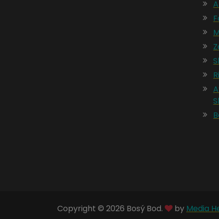
A
F
M
Z
S
R
A
S
B
Copyright © 2026 Bosý Bod.
by
Media He