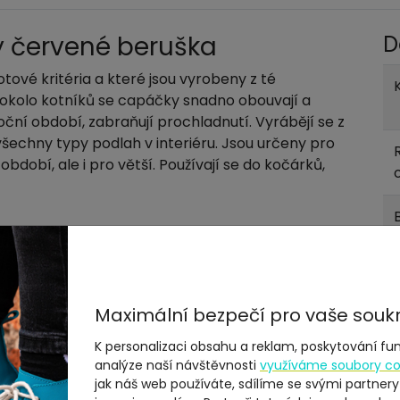
y červené beruška
D
ové kritéria a které jsou vyrobeny z té
u okolo kotníků se capáčky snadno obouvají a
oční období, zabraňují prochladnutí. Vyrábějí se z
všechny typy podlah v interiéru. Jsou určeny pro
období, ale i pro větší. Používají se do kočárků,
Maximální bezpečí pro vaše souk
K personalizaci obsahu a reklam, poskytování fun
analýze naší návštěvnosti
využíváme soubory co
jak náš web používáte, sdílíme se svými partnery