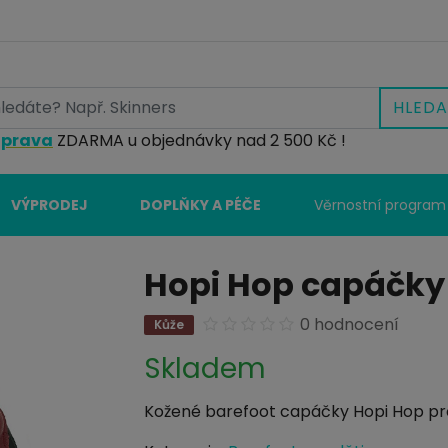
HLEDA
prava
ZDARMA u objednávky nad 2 500 Kč !
VÝPRODEJ
DOPLŇKY A PÉČE
Věrnostní program
Hopi Hop capáčky
0 hodnocení
Kůže
Skladem
Kožené barefoot capáčky Hopi Hop pro