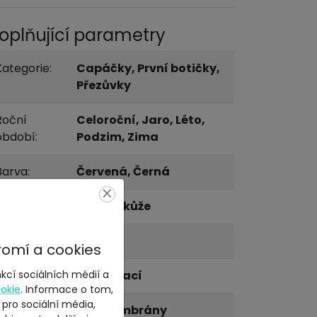
oplňující parametry
Kategorie:
Capáčky, První botičky,
Přezůvky
Roční
Celoroční, Jaro, Léto,
období:
Podzim, Zima
Barva:
Červená, Černá
×
Materiál:
Hladká kůže
Pohlaví:
Dětské
romí a cookies
Zapínání:
Nazouvací
kcí sociálních médií a
okie
. Informace o tom,
 pro sociální média,
Membrána:
Bez membrány