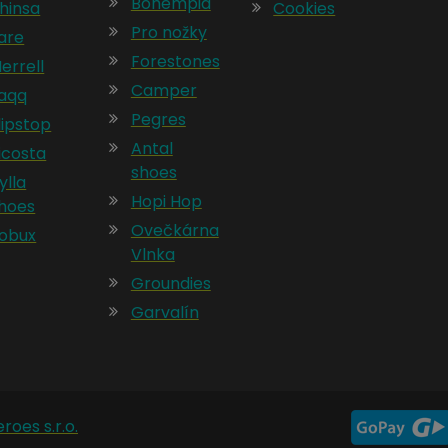
Bohempia
hinsa
Cookies
Pro nožky
are
Forestones
errell
Camper
aqq
Pegres
lipstop
Antal
icosta
shoes
ylla
Hopi Hop
hoes
Ovečkárna
obux
Vlnka
Groundies
Garvalín
roes s.r.o.