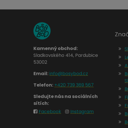
Znač
Kamenný obchod:
S
Sladkovského 414, Pardubice
L
53002
A
Email:
info@bosybod.cz
B
S
Telefon:
+420 739 369 567
B
Sledujte nás na sociálních
Fi
sítích:
F
Facebook
Instagram
B
B