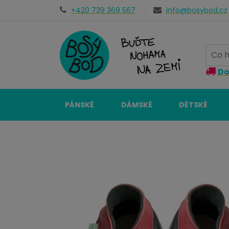
+420 739 369 567
info@bosybod.cz
Do
PÁNSKÉ
DÁMSKÉ
DĚTSKÉ