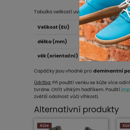
Tabulka velikostí uvádí
reálnou dálku boty
Velikost (EU)
S (18)
M (1
délka (mm)
110
120
věk (orientační)
0-6 m
6-12
Capáčky jsou vhodné pro
dominantní pal
Údržba:
Při použití venku se kůže více odí
tvrdne. Otřít vlhkým hadříkem. Použití
imp
zvětší odolnost vůči vlhkosti.
Alternativní produkty
Kůže
Kůž