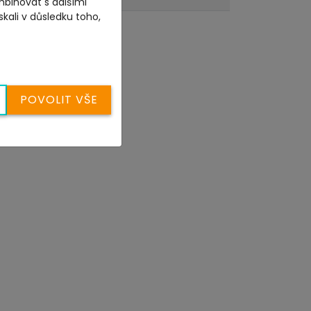
mbinovat s dalšími
skali v důsledku toho,
Výška boty:
Nízké
POVOLIT VŠE