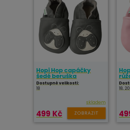
Hopi Hop capáčky
Hop
šedé beruška
růž
Dostupné velikosti:
Dost
18
18, 20
skladem
499 Kč
49
ZOBRAZIT