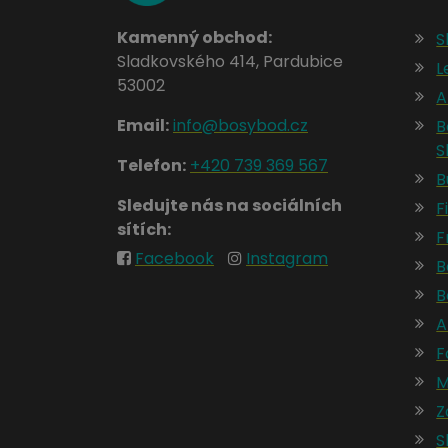
Kamenný obchod:
S
Sladkovského 414, Pardubice
L
53002
A
Email:
info@bosybod.cz
B
S
Telefon:
+420 739 369 567
B
Sledujte nás na sociálních
Fi
sítích:
F
Facebook
Instagram
B
B
A
F
M
Z
S