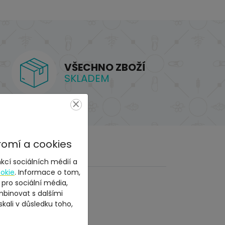
VŠECHNO ZBOŽÍ
SKLADEM
×
romí a cookies
kcí sociálních médií a
okie
. Informace o tom,
 pro sociální média,
mbinovat s dalšími
skali v důsledku toho,