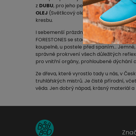
z
DUBU
, pro jeho pevnost a trvanlivost.
OLEJ
(Světlicový olej - ze všech olejů min
kresbu.
I sebemenší prázdná chvilka v životě se dá
FORESTONES se stačí postavit párkrát denn
koupelně, u postele před spaním... Jemné
správné prokrvení všech důležitých refle
pro vnitřní orgány, prohloubené dýchání 
Ze dřeva, které vyrostlo tady u nás, v Česk
truhlářských mistrů. Je čistě přírodní, vč
věda. Jen dobrý nápad, krásný materiál a
Znač