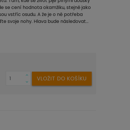
ta. Tam, kde se život pije plnými doušky
de se cení hodnota okamžiku, stejně jako
sou vstříc osudu. A že je o ně potřeba
ďte svoje nohy. Hlava bude následovat...
VLOŽIT DO KOŠÍKU