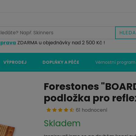
HLEDA
prava
ZDARMA u objednávky nad 2 500 Kč !
VÝPRODEJ
DOPLŇKY A PÉČE
Věrnostní program
Forestones "BOAR
podložka pro refle
61 hodnocení
Skladem