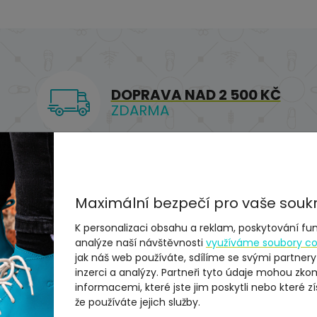
DOPRAVA NAD 2 500 KČ
ZDARMA
Maximální bezpečí pro vaše souk
az
Doplňky a péče
K personalizaci obsahu a reklam, poskytování fun
analýze naší návštěvnosti
využíváme soubory co
DIE" masážní podložka pro
jak náš web používáte, sdílíme se svými partnery
inzerci a analýzy. Partneři tyto údaje mohou zko
informacemi, které jste jim poskytli nebo které zí
že používáte jejich služby.
pro jeho krásnou kresbu a vlastnosti. Boční lišty jsou