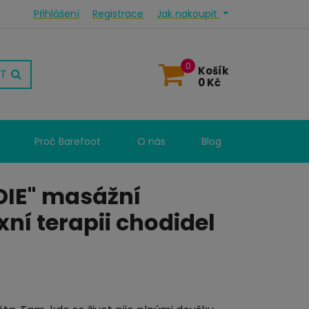
Přihlášení
Registrace
Jak nakoupit
0
Košík
T
0 Kč
Proč Barefoot
O nás
Blog
DIE" masážní
xní terapii chodidel