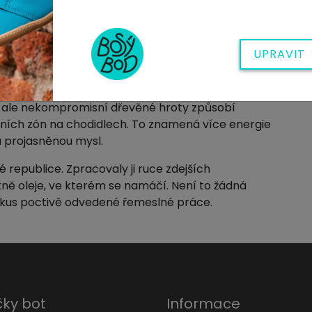
 Pro povrchovou úpravou používáme
SAFLOROVÝ
imálně zbarví dřevo, prakticky jen vyzdvihne jeho
UPRAVIT
 vyplnit smysluplně. Na reflexní podložku
ě. Pod stolem při práci či rodinné večeři, v
, ale nekompromisní dřevěné hroty způsobí
xních zón na chodidlech. To znamená více energie
a projasněnou mysl.
é republice. Zpracovaly ji ruce zdejších
etně oleje, ve kterém se namáčí. Není to žádná
 kus poctivě odvedené řemeslné práce.
ky bot
Informace