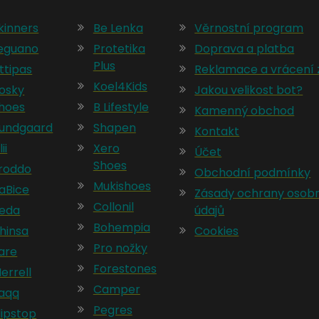
kinners
Be Lenka
Věrnostní program
eguano
Protetika
Doprava a platba
Plus
ttipas
Reklamace a vrácení 
Koel4Kids
osky
Jakou velikost bot?
hoes
B Lifestyle
Kamenný obchod
undgaard
Shapen
Kontakt
lii
Xero
Účet
Shoes
roddo
Obchodní podmínky
Mukishoes
aBice
Zásady ochrany osob
Collonil
eda
údajů
Bohempia
hinsa
Cookies
Pro nožky
are
Forestones
errell
Camper
aqq
Pegres
lipstop