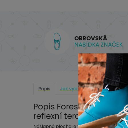
OBROVSKÁ
NABÍDKA ZNAČEK
Popis
Jak vybrat?
Dárkový pouk
Popis Forestones "BOAR
reflexní terapii chodidel
Nášlapná plocha je vyrobena z
JASANU
, 