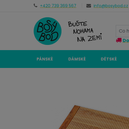
+420 739 369 567
info@bosybod.cz
Do
PÁNSKÉ
DÁMSKÉ
DĚTSKÉ