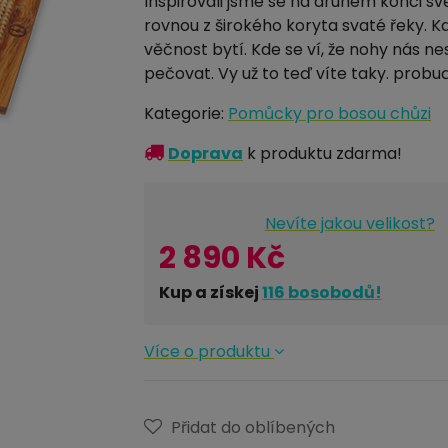
Inspirovali jsme se na druhém konci svě
rovnou z širokého koryta svaté řeky. K
věčnost bytí. Kde se ví, že nohy nás ne
pečovat. Vy už to teď víte taky. probu
Kategorie:
Pomůcky pro bosou chůzi
Doprava
k produktu zdarma!
Nevíte jakou velikost?
2 890 Kč
Kup a získej
116
bosobodů!
Více o produktu
Přidat do oblíbených